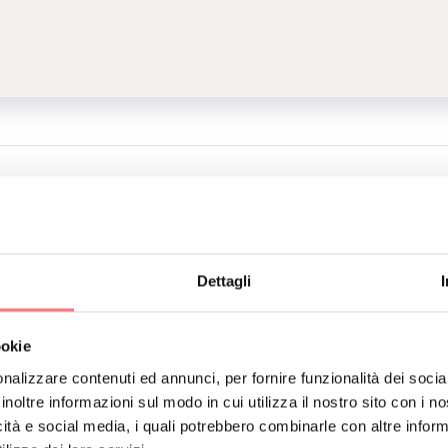
TTI
 M. GIANCARLO
305
giancarlo.zande@libero.it
Come arrivare
Dettagli
RENOTA
RICHIEDI INFORMAZIONI
ookie
nalizzare contenuti ed annunci, per fornire funzionalità dei socia
inoltre informazioni sul modo in cui utilizza il nostro sito con i 
tro, vicino all'Ospedale
icità e social media, i quali potrebbero combinarle con altre inform