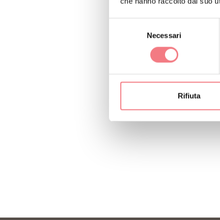
che hanno raccolto dal suo uti
Selezione
Necessari
del
consenso
Rifiuta