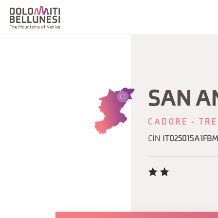
SAN A
CADORE - TRE
CIN
IT025015A1F