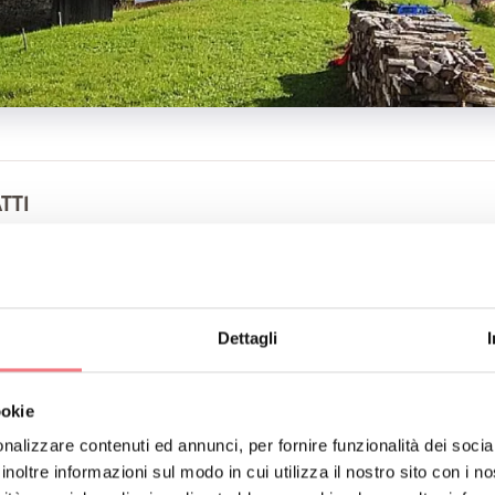
TTI
CHALET
065
contract-solutions@gmx.net
ingvalcomelico.it/appartamenti-case/#/alloggi
Dettagli
re
ookie
RENOTA
RICHIEDI INFORMAZIONI
nalizzare contenuti ed annunci, per fornire funzionalità dei socia
inoltre informazioni sul modo in cui utilizza il nostro sito con i 