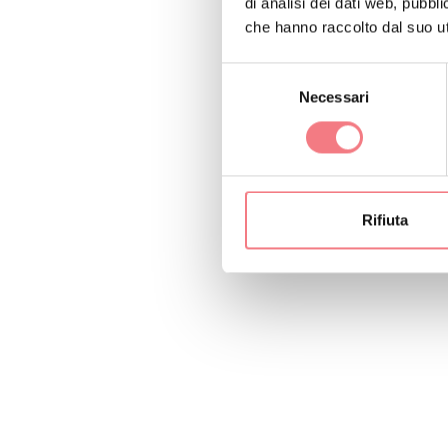
di analisi dei dati web, pubbl
che hanno raccolto dal suo uti
Selezione
Necessari
del
consenso
Rifiuta