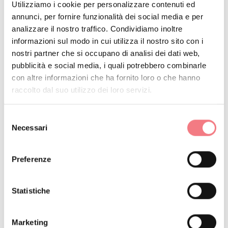
Utilizziamo i cookie per personalizzare contenuti ed
Come arrivare
annunci, per fornire funzionalità dei social media e per
analizzare il nostro traffico. Condividiamo inoltre
PRENOTA
informazioni sul modo in cui utilizza il nostro sito con i
nostri partner che si occupano di analisi dei dati web,
pubblicità e social media, i quali potrebbero combinarle
RICHIEDI INFORMAZIONI
con altre informazioni che ha fornito loro o che hanno
raccolto dal suo utilizzo dei loro servizi.
Selezione
Appartamento da 3 posti letto posto su due livelli,
Necessari
del
consenso
piano terra e primo piano, situato in una zona tranquilla
a pochi passi dal centro e dalle piste da sci, composto
Preferenze
da cucina, soggiorno, camera matrimoniale, una camera
singola, due bagni con doccia e posto auto privato.
Statistiche
Marketing