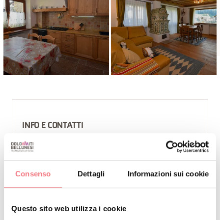
INFO E CONTATTI
RIBUL MAZZOLA RENATO
+39 3338391596
+39 3924645401
Consenso
Dettagli
Informazioni sui cookie
dolomiti@valcomelico.it
https://bookingvalcomelico.it/appartamenti-
Questo sito web utilizza i cookie
case/#/alloggi