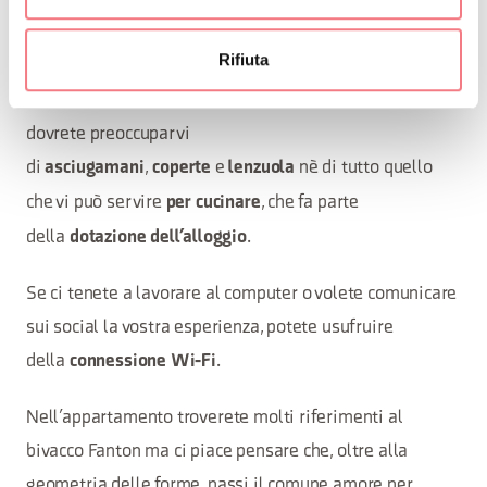
massiccia trave di legno.
Rifiuta
Se sarete nostri ospiti, la vostra auto la potrete
comodamente lasciare nelle vicinanze della casa. Non
dovrete preoccuparvi
di
,
e
nè di tutto quello
asciugamani
coperte
lenzuola
che vi può servire
, che fa parte
per cucinare
della
.
dotazione dell’alloggio
Se ci tenete a lavorare al computer o volete comunicare
sui social la vostra esperienza, potete usufruire
della
.
connessione Wi-Fi
Nell’appartamento troverete molti riferimenti al
bivacco Fanton ma ci piace pensare che, oltre alla
geometria delle forme, passi il comune amore per