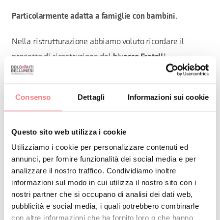
.
Particolarmente adatta a famiglie con bambini
Nella ristrutturazione abbiamo voluto ricordare il
progetto di ricostruzione del
bivacco Fratelli
entrato nei nostri cuori, magnifico
Fanton
esempio di
che
architettura contemporanea realizzato in alta quota
Consenso
Dettagli
Informazioni sui cookie
costituisce un’esperienza indimenticabile per chi ha la
fortuna di pernottarci almeno una notte.
Questo sito web utilizza i cookie
La casa,
si affaccia su un grande prato fronte
Utilizziamo i cookie per personalizzare contenuti ed
annunci, per fornire funzionalità dei social media e per
all’inizio del paese di Auronzo di Cadore, ed è
lago
analizzare il nostro traffico. Condividiamo inoltre
proprio in corrispondenza dell’inizio della pista ciclabile
informazioni sul modo in cui utilizza il nostro sito con i
che da accesso alle passeggiate lungo lago.
nostri partner che si occupano di analisi dei dati web,
pubblicità e social media, i quali potrebbero combinarle
Eretta a lato di un piccolo torrente, è libera sui tre fronti
con altre informazioni che ha fornito loro o che hanno