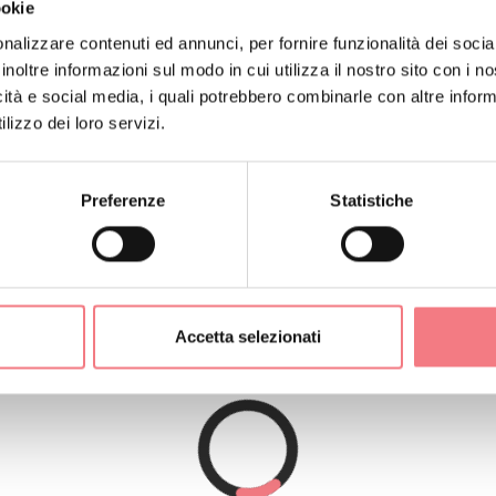
ookie
nalizzare contenuti ed annunci, per fornire funzionalità dei socia
inoltre informazioni sul modo in cui utilizza il nostro sito con i 
icità e social media, i quali potrebbero combinarle con altre inform
l piano secondo, situato in una zona tranquilla, per assaporar
lizzo dei loro servizi.
da cucina-soggiorno, 2 camere, doccia e parcheggio privato
a M0250150587
Preferenze
Statistiche
Accetta selezionati