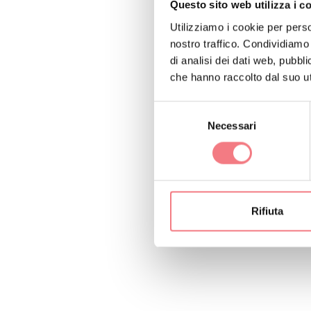
Questo sito web utilizza i c
Utilizziamo i cookie per perso
nostro traffico. Condividiamo 
di analisi dei dati web, pubbl
Appartamento posto a
che hanno raccolto dal suo uti
montagna; composto 
Selezione
Locazione turistic
Necessari
del
consenso
Rifiuta