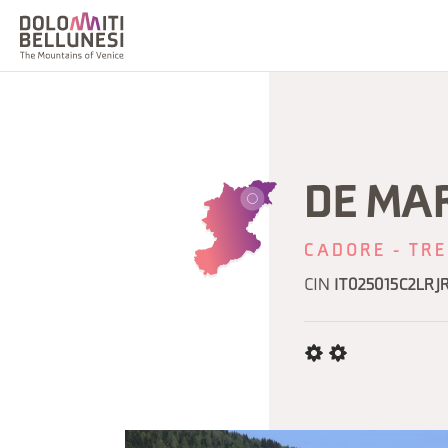
DE MA
CADORE - TRE
CIN
IT025015C2LRJ