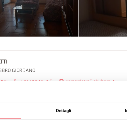
TTI
ABBRO GIORDANO
2389
+39 3398136465
bernardetta52@libero.it
ingvalcomelico.it/appartamenti-case/#/alloggi
re
Dettagli
RENOTA
RICHIEDI INFORMAZIONI