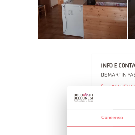
INFO E CONTA
DE MARTIN F
+39 334598
https://book
Come arriva
Consenso
P