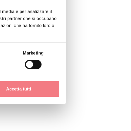
l media e per analizzare il
nostri partner che si occupano
azioni che ha fornito loro o
e la quite della
Marketing
Accetta tutti