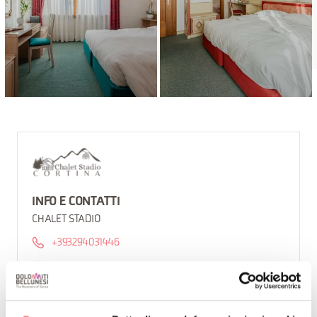
INFO E CONTATTI
CHALET STADIO
+393294031446
info@chaletstadiocortina.com
Come arrivare