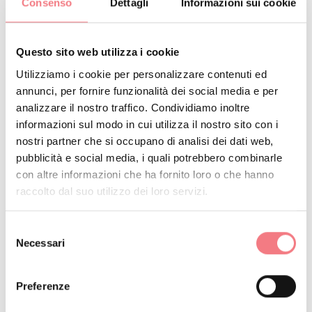
Consenso
Dettagli
Informazioni sui cookie
PRENOTA
Questo sito web utilizza i cookie
RICHIEDI INFORMAZIONI
Utilizziamo i cookie per personalizzare contenuti ed
annunci, per fornire funzionalità dei social media e per
analizzare il nostro traffico. Condividiamo inoltre
informazioni sul modo in cui utilizza il nostro sito con i
Tutte le sei camere di Chalet Stadio godono di vista
nostri partner che si occupano di analisi dei dati web,
incantevole sulle Dolomiti: Tofane e pista bob, Cristallo
pubblicità e social media, i quali potrebbero combinarle
con altre informazioni che ha fornito loro o che hanno
e Stadio del Ghiaccio, Faloria e la sua funivia.
raccolto dal suo utilizzo dei loro servizi.
Il giardino privato situato attorno alla proprietà
Selezione
garantisce agli ospiti un’oasi di pace e tranquillità, e,
Necessari
del
grazie alla posizione strategica, sarà possibile
consenso
raggiungere sia gli impianti di risalita che il centro di
Preferenze
Cortina con una passeggiata di pochi minuti.