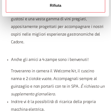
meglio l’aria pura di montagna.
Rifiuta
Ristorante e wine bar con una selezione di piatti
gustosi e una vasta gamma di vini pregiati,
appositamente progettati per accompagnare i nostri
ospiti nelle migliori esperienze gastronomiche del
Cadore.
Anche gli amici a 4 zampe sono i benvenuti!
Troveranno in camera il Welcome kit, il cuscino
nanna e 2 ciotole vuote. Accompagnali sempre al
guinzaglio e non portarli con te in SPA.
È richiesto un
supplemento giornaliero
.
Inoltre vi è la possibilità di ricarica della propria
macchina elettrica.