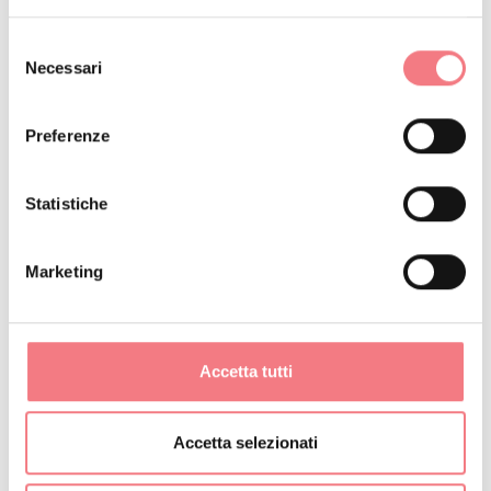
Selezione
Necessari
del
Lo chalet dispone di numerosi servizi dedicati ai nostri
consenso
clienti:
Preferenze
Statistiche
Un'ampio parcheggio privato che dispone di un
piccolo chalet in legno, a disposizione per riporre e
Marketing
ricaricare tutte le attrezzature sportive come
biciclette, E-Bike, monopattini, sci, ecc.
Accetta tutti
La Privat Spa con sauna, bagno di vapore, area reale
con tisaneria e sulla terrazza esterna una mini
Accetta selezionati
piscina idromassaggio con acqua calda, per godere al