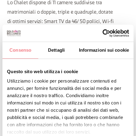
Lo Chalet dispone di 11 camere suddivise tra
matrimoniali o doppie, triple e quadruple, dotate
di ottimi servizi: Smart TV da 46/ 50 pollici, Wi-fi
gratuito con connessione fibra veloce, Minibar, Tea
Make, Cassaforte, Telefono.
Consenso
Dettagli
Informazioni sui cookie
Il letto ha la comodità dei nostri materassi
Questo sito web utilizza i cookie
ipoallergenici con piumone, doppio cuscino di cui uno è
Utilizziamo i cookie per personalizzare contenuti ed
più soffice. Le ciabattine contribuiscono alla comodità
annunci, per fornire funzionalità dei social media e per
analizzare il nostro traffico. Condividiamo inoltre
di una splendida vacanza. Le tapparelle sono elettriche
informazioni sul modo in cui utilizza il nostro sito con i
così da poter regolare a vostro piacimento l’intensità
nostri partner che si occupano di analisi dei dati web,
della luce Dolomitica all’interno della camera. Lo
pubblicità e social media, i quali potrebbero combinarle
spazioso bagno dispone di box doccia, asciugacapelli,
con altre informazioni che ha fornito loro o che hanno
raccolto dal suo utilizzo dei loro servizi.
asciuga salviette e ampio set di cortesia a richiesta.