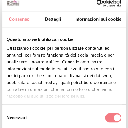
raggiunge il massimo dello splendore durante la
primavera, quando gli alberi sono fioriti e durante
l'estate, che la tinge di colori vivaci.
Consenso
Dettagli
Informazioni sui cookie
Struttura aderente alla Carta Europea del Turismo
Questo sito web utilizza i cookie
Sostenibile (CETS) nei Parchi italiani e insignita del
Utilizziamo i cookie per personalizzare contenuti ed
marchio Carta Europea del Turismo sostenibile
annunci, per fornire funzionalità dei social media e per
analizzare il nostro traffico. Condividiamo inoltre
I NOSTRI SERVIZI
informazioni sul modo in cui utilizza il nostro sito con i
nostri partner che si occupano di analisi dei dati web,
pubblicità e social media, i quali potrebbero combinarle
: Mettiamo a disposizione dei nostri ospiti una
CUCINA
con altre informazioni che ha fornito loro o che hanno
piccola cucina attrezzata per ogni vostra esigenza
raccolto dal suo utilizzo dei loro servizi.
(pranzi, cene, spuntini...) dotata di piano cottura a gas.
Selezione
Inoltre vi forniamo anche la biancheria necessaria
Necessari
del
(tovaglie...)
consenso