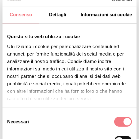
RICHIEDI INFORMAZIONI
Consenso
Dettagli
Informazioni sui cookie
Questo sito web utilizza i cookie
L'agriturismo offre tre camere accoglienti, di cui una è
Utilizziamo i cookie per personalizzare contenuti ed
specificamente attrezzata per ospitare anche gli
annunci, per fornire funzionalità dei social media e per
animali domestici. Gli ospiti possono quindi godersi un
analizzare il nostro traffico. Condividiamo inoltre
soggiorno immerso nella natura senza rinunciare alla
informazioni sul modo in cui utilizza il nostro sito con i
nostri partner che si occupano di analisi dei dati web,
compagnia dei propri amici a quattro zampe.
pubblicità e social media, i quali potrebbero combinarle
con altre informazioni che ha fornito loro o che hanno
La prima colazione viene servita ogni mattina in una
raccolto dal suo utilizzo dei loro servizi.
saletta accogliente al piano terra. Durante la stagione
estiva, può essere gustata all'aperto, immersi nella
Selezione
tranquillità per iniziare la giornata con un tocco di
Necessari
del
consenso
freschezza e relax.