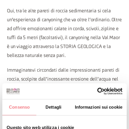
Qui, tra le alte pareti di roccia sedimentaria si cela
un'esperienza di canyoning che va oltre l'ordinario. Oltre
ad offrire emozionanti calate in corda, scivoli, zipline e
tuffi da 5 metri (facoltativi), il canyoning nella Val Maor
è un viaggio attraverso la STORIA GEOLOGICA e la
bellezza naturale senza pari.
Immaginatevi circondati dalle impressionanti pareti di
roccia, scolpite dall'incessante erosione dell'acqua nel
corso dei millenni. Queste formazioni sono il risultato
del lavoro paziente e costante dell'acqua che ha
modellato la roccia sedimentaria dopo l'ultima
Consenso
Dettagli
Informazioni sui cookie
glaciazione, creando un paesaggio spettacolare che è
una testimonianza vivente del potere della natura. ​
Questo sito web utilizza i cookie