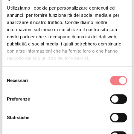
Utilizziamo i cookie per personalizzare contenuti ed
Il canyoning nella Val Maor non è solo un'esperienza
annunci, per fornire funzionalità dei social media e per
avventurosa, ma anche un viaggio emozionante
analizzare il nostro traffico. Condividiamo inoltre
attraverso
, ogni passo
una delle forre più belle d'Europa
informazioni sul modo in cui utilizza il nostro sito con i
nostri partner che si occupano di analisi dei dati web,
è un'opportunità per immergersi completamente nella
pubblicità e social media, i quali potrebbero combinarle
natura selvaggia. ​
con altre informazioni che ha fornito loro o che hanno
raccolto dal suo utilizzo dei loro servizi.
Sia che siate principianti o esperti, questa esperienza vi
porterà ad affrontare sfide emozionanti e a creare
Selezione
Necessari
ricordi indelebili in uno dei luoghi più affascinanti delle
del
consenso
Dolomiti.
Preferenze
RICHIEDI INFORMAZIONI
Statistiche