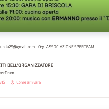
 luguolla29@gmail.com - Org. ASSOCIAZIONE SPERTEAM
ATTI DELL'ORGANIZZATORE
SperTeam
815
Come arrivare