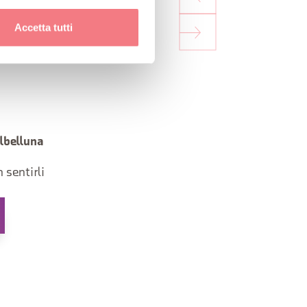
Accetta tutti
albelluna
 sentirli