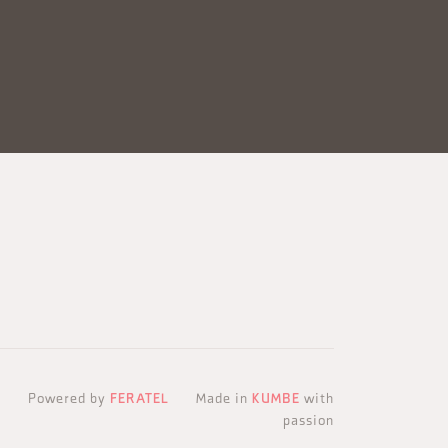
Powered by
FERATEL
Made in
KUMBE
with
passion