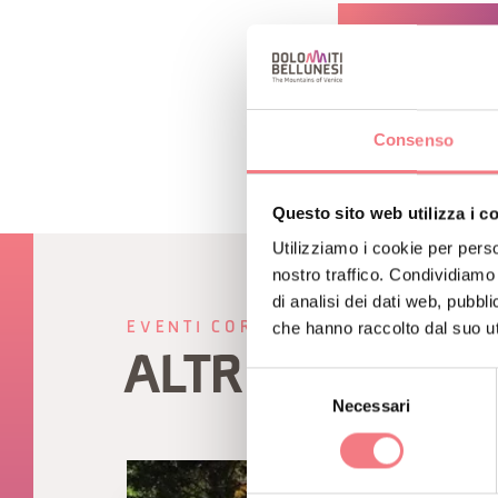
RICHIEDI INF
Consenso
Questo sito web utilizza i c
Utilizziamo i cookie per perso
nostro traffico. Condividiamo 
di analisi dei dati web, pubbl
che hanno raccolto dal suo uti
EVENTI CORRELATI
ALTRI EVENTI
Selezione
Necessari
del
consenso