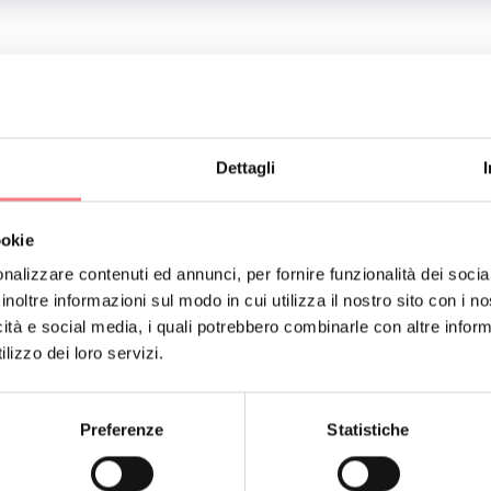
mpetitiva aperta a tutte le categorie, 1a edizione
ATTI DELL'ORGANIZZATORE
Dettagli
maso Agordino
8390
ookie
.facebook.com/Pro-Loco-San-Tomaso-Ag-
nalizzare contenuti ed annunci, per fornire funzionalità dei socia
inoltre informazioni sul modo in cui utilizza il nostro sito con i 
65260/
icità e social media, i quali potrebbero combinarle con altre inform
re
lizzo dei loro servizi.
Preferenze
Statistiche