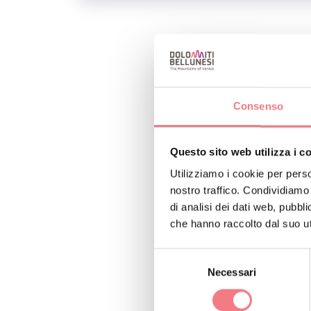
Gara di corsa non co
INFO E CONT
Consenso
Proloco San To
+39 043759
Questo sito web utilizza i c
https://www
Utilizziamo i cookie per perso
nostro traffico. Condividiamo 
18186769583
di analisi dei dati web, pubbl
Come arriva
che hanno raccolto dal suo uti
Selezione
Necessari
del
consenso