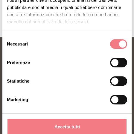
nostri partner che si occupano di analisi dei dati web,
RICHIEDI INFORMAZIONI
pubblicità e social media, i quali potrebbero combinarle
con altre informazioni che ha fornito loro o che hanno
raccolto dal suo utilizzo dei loro servizi.
Selezione
Necessari
del
consenso
Preferenze
Statistiche
FONDAZIONE DMO DOLOMITI BELLUNESI
Marketing
Piazza Santo Stefano 15/17
32100 Belluno - Italia
Accetta tutti