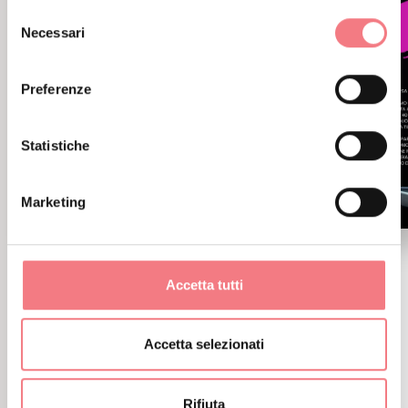
Selezione
Necessari
del
consenso
Preferenze
Statistiche
Marketing
"Cortina Storie di Sport -
Road to 2026"
Accetta tutti
9 gennaio 2026 - 1 gennaio 2027 - Cortina
Accetta selezionati
Primo Museo con esposizione dedicata alla
storia sportiva del paese
Rifiuta