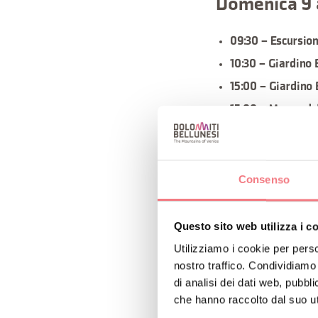
Domenica 9 
09:30 – Escursion
10:30 – Giardino 
15:00 – Giardino 
15:00 – Museo de
15:30 – Giardino 
Mercoledì 12
Consenso
–
15:00
Giardino 
Questo sito web utilizza i c
Venerdì 14 a
Utilizziamo i cookie per perso
nostro traffico. Condividiamo 
–
9:30
Escursione
di analisi dei dati web, pubbl
che hanno raccolto dal suo uti
Sabato 15 a