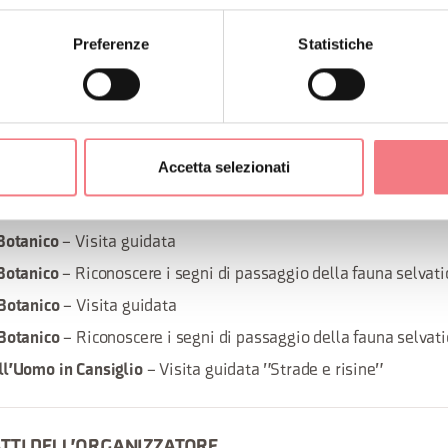
Preferenze
Statistiche
– Visita guidata
Botanico
– Visita guidata
Botanico
– Santa Messa alla chiesetta del villaggio cimbro di Vallorch
e
 agosto
Accetta selezionati
– a cura di
Prealpi Cansiglio Hiking
 "La Regina del Cansiglio"
– Visita guidata
Botanico
– Riconoscere i segni di passaggio della fauna selvati
Botanico
– Visita guidata
Botanico
– Riconoscere i segni di passaggio della fauna selvati
Botanico
– Visita guidata "Strade e risine"
l'Uomo in Cansiglio