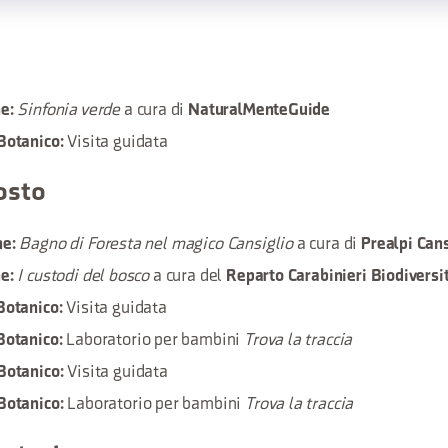
Sinfonia verde
a cura di
e:
NaturalMenteGuide
Visita guidata
Botanico:
osto
Bagno di Foresta nel magico Cansiglio
a cura di
ne:
Prealpi Cans
I custodi del bosco
a cura del
e:
Reparto Carabinieri Biodiversi
Visita guidata
Botanico:
Laboratorio per bambini
Trova la traccia
Botanico:
Visita guidata
Botanico:
Laboratorio per bambini
Trova la traccia
Botanico: