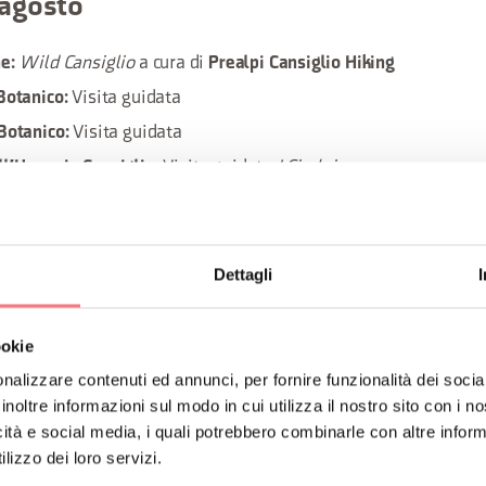
agosto
Wild Cansiglio
a cura di
e:
Prealpi Cansiglio Hiking
Visita guidata
Botanico:
Visita guidata
Botanico:
Visita guidata
I Cimbri
ll'Uomo in Cansiglio:
Candele naturali in tazzine vintage
Botanico:
 agosto
Dettagli
– Visita guidata
Botanico
ookie
gosto
nalizzare contenuti ed annunci, per fornire funzionalità dei socia
inoltre informazioni sul modo in cui utilizza il nostro sito con i 
– a cura di
Prealpi Cansiglio Hiking
 "Vaia e il Pian di Landro"
icità e social media, i quali potrebbero combinarle con altre inform
lizzo dei loro servizi.
gosto