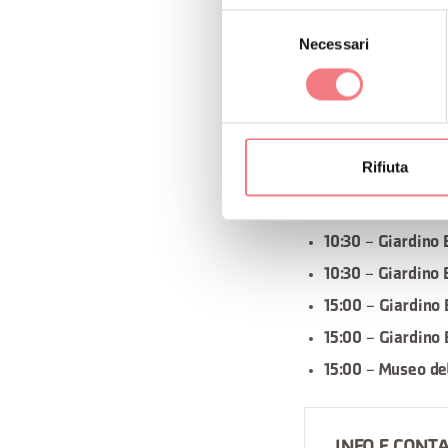
Selezione
Necessari
–
del
10:30
Giardino 
consenso
–
15:00
Giardino 
–
15:00
Religion
Domenica 16
Rifiuta
–
9:30
Escursione
–
10:30
Giardino 
–
10:30
Giardino 
–
15:00
Giardino 
–
15:00
Giardino 
–
15:00
Museo del