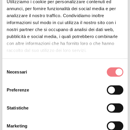
La festa continua fino a sera con musica, dj set e
Utilizziamo i cookie per personalizzare contenuti ed
annunci, per fornire funzionalità dei social media e per
intrattenimento, in un’atmosfera vivace e conviviale. Il
analizzare il nostro traffico. Condividiamo inoltre
PalaDelicious, aperto a tutti dalle ore 10, diventa il
informazioni sul modo in cui utilizza il nostro sito con i
cuore pulsante dell’evento.
nostri partner che si occupano di analisi dei dati web,
pubblicità e social media, i quali potrebbero combinarle
Un’esperienza da vivere con tutti i sensi, dove sport,
con altre informazioni che ha fornito loro o che hanno
raccolto dal suo utilizzo dei loro servizi.
natura e alta cucina si fondono in un racconto
indimenticabile.
Selezione
Necessari
del
Info &
iscrizioni
.
consenso
Preferenze
Statistiche
INFO E CONTATTI DELL'ORGANIZZATORE
Associazione L5T Sport ASD
Marketing