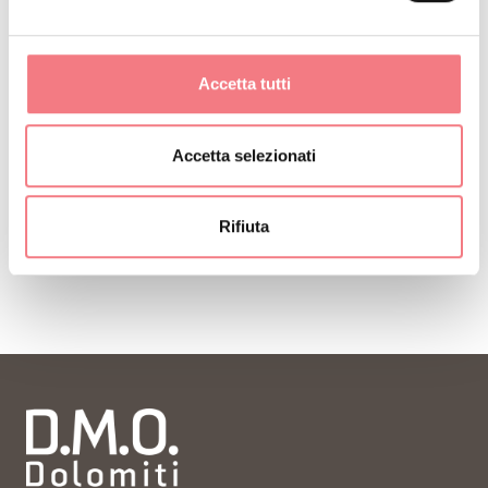
info@delicioustrail.it
http://www.deliciousfestival.it
Accetta tutti
Come arrivare
Accetta selezionati
RICHIEDI INFORMAZIONI
Rifiuta