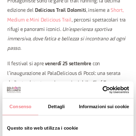
Protagoniste sono le gare di trail running: la decima
edizione del
, insieme a
Short,
Delicious Trail Dolomiti
Medium e Mini Delicious Trail
, percorsi spettacolari tra
rifugi e panorami iconici.
Un’esperienza sportiva
immersiva, dove fatica e bellezza si incontrano ad ogni
passo.
Il festival si apre
con
venerdì 25 settembre
l’inaugurazione al PalaDelicious di Pocol: una serata
dedicata al gusto con le creazioni dello Chef Team
Cortina.
, giorno clou, il villaggio
Sabato 26 settembre
sarà animato per tutta la giornata da degustazioni,
Consenso
Dettagli
Informazioni sui cookie
incontri e sapori autentici, con piatti preparati da
ristoranti e rifugi del territorio.
Questo sito web utilizza i cookie