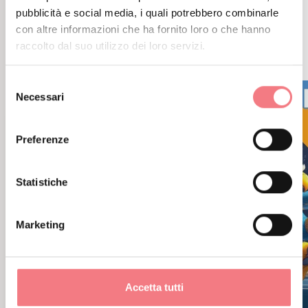
pubblicità e social media, i quali potrebbero combinarle
EVENTI CORRELATI
con altre informazioni che ha fornito loro o che hanno
ALTRI EVENTI
raccolto dal suo utilizzo dei loro servizi.
Selezione
Necessari
del
consenso
Preferenze
Statistiche
Marketing
Accetta tutti