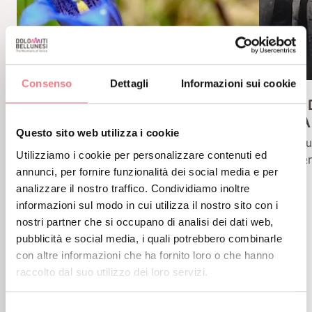
Consenso
Dettagli
Informazioni sui cookie
GIARDINO BOTANICO DELLE
MUSEO 
ALPI ORIENTALI- RISERVA
VENETA
Questo sito web utilizza i cookie
NATURALE INTEGRALE
Un mus
Utilizziamo i cookie per personalizzare contenuti ed
dell'e
Il Giardino Botanico delle Alpi
annunci, per fornire funzionalità dei social media e per
Orientali (nato negli anni 50') si
analizzare il nostro traffico. Condividiamo inoltre
colloca all'interno della Riserva
informazioni sul modo in cui utilizza il nostro sito con i
Naturale Integrale dl Monte
nostri partner che si occupano di analisi dei dati web,
Faverghera, presenta un
pubblicità e social media, i quali potrebbero combinarle
suggestivo percorso tra i fiori
con altre informazioni che ha fornito loro o che hanno
delle Alpi Orientali, al cui interno
raccolto dal suo utilizzo dei loro servizi.
si snodano una serie di sentieri
dai quali sono visibili i vari habitat
Selezione
alpini.La Riserva si sviluppa tra i