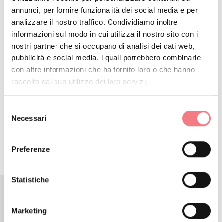
annunci, per fornire funzionalità dei social media e per
RICHIEDI INFORMAZIONI
analizzare il nostro traffico. Condividiamo inoltre
informazioni sul modo in cui utilizza il nostro sito con i
nostri partner che si occupano di analisi dei dati web,
pubblicità e social media, i quali potrebbero combinarle
con altre informazioni che ha fornito loro o che hanno
DETTAGLIO
raccolto dal suo utilizzo dei loro servizi.
ITINERARIO
Selezione
Necessari
del
consenso
Preferenze
Statistiche
CONTENUTI CORRELATI
Marketing