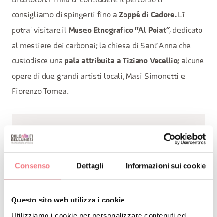
Brustolon. Prima di concludere il percorso ti
consigliamo di spingerti fino a
Lì
Zoppé di Cadore.
potrai visitare il
dedicato
Museo Etnografico "Al Poiat”,
al mestiere dei carbonai; la chiesa di Sant'Anna che
custodisce una
alcune
pala attribuita a Tiziano Vecellio;
opere di due grandi artisti locali, Masi Simonetti e
Fiorenzo Tomea.
Il Piccolo Anello Zoldano ti sorprenderà: semplice,
ma
per avvicinarti alla storia e
denso di stimoli
alla cultura di questi
caratteristici paesini
Consenso
Dettagli
Informazioni sui cookie
ai piedi delle Dolomiti.
montani
Questo sito web utilizza i cookie
Utilizziamo i cookie per personalizzare contenuti ed