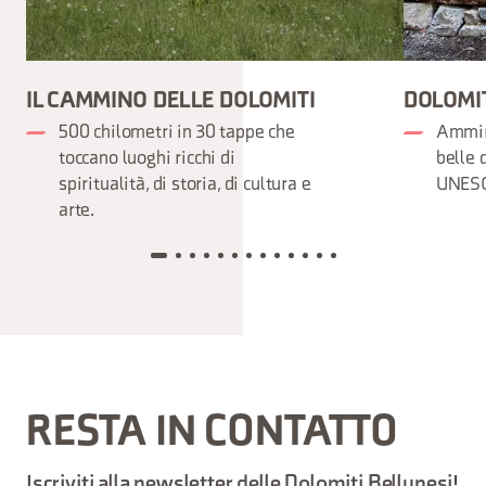
IL CAMMINO DELLE DOLOMITI
DOLOMIT
500 chilometri in 30 tappe che
Ammira
toccano luoghi ricchi di
belle 
spiritualità, di storia, di cultura e
UNESCO
arte.
RESTA IN CONTATTO
Iscriviti alla newsletter delle Dolomiti Bellunesi!