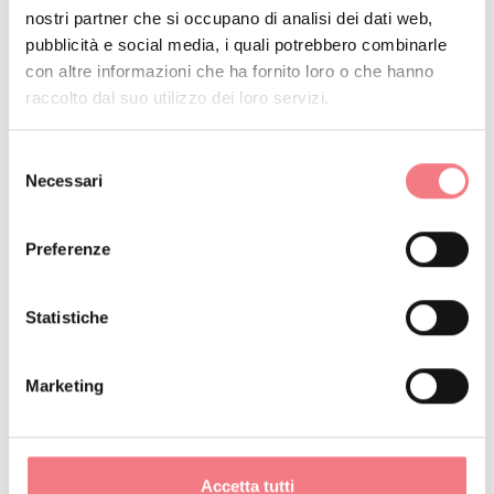
nostri partner che si occupano di analisi dei dati web,
completa, la durata è di poco meno di 9
pubblicità e social media, i quali potrebbero combinarle
chilometri, con un dislivello di circa
con altre informazioni che ha fornito loro o che hanno
400 metri e una durata di tre ore
raccolto dal suo utilizzo dei loro servizi.
(soste escluse). Puoi accorciarla di
Selezione
molto partendo da Casera del Pian e
Necessari
del
raggiungendo il Laghetto del Vach e
consenso
poi tornare al punto di partenza!
Preferenze
Statistiche
RICHIEDI INFORMAZIONI
Marketing
Accetta tutti