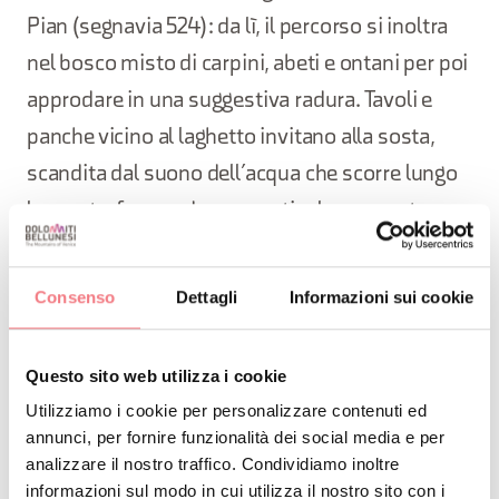
Pian (segnavia 524): da lì, il percorso si inoltra
nel bosco misto di carpini, abeti e ontani per poi
approdare in una suggestiva radura. Tavoli e
panche vicino al laghetto invitano alla sosta,
scandita dal suono dell’acqua che scorre lungo
la parete, formando una particolare cascata.
Dal laghetto del Vach l’itinerario prosegue
Consenso
Dettagli
Informazioni sui cookie
puntando verso il pittoresco paesino di
Colcerver, per poi fare ritorno a Pralongo.
Questo sito web utilizza i cookie
Utilizziamo i cookie per personalizzare contenuti ed
annunci, per fornire funzionalità dei social media e per
Questa escursione è modulare: se
analizzare il nostro traffico. Condividiamo inoltre
informazioni sul modo in cui utilizza il nostro sito con i
scegli di percorrerla nella sua versione