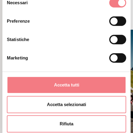
Necessari
POTREBBE PIACERTI
del
consenso
ANCHE
Preferenze
Statistiche
Marketing
Accetta tutti
Accetta selezionati
Rifiuta