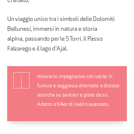
Cristallo.
Un viaggio unico tra i simboli delle Dolomiti
Bellunesi, immersi in natura e storia
alpina, passando per le 5 Torri, il Passo
Falzarego e il lago d’Ajal.
Itinerario impegnativo con salite in
funivia e seggiovia alternate a discese
tecniche su sentieri e piste da sci.
Adatto a biker di livello avanzato.