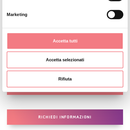
Contatti:
ldemanzoni@gmail.com
- 3341645354
Marketing
Curiosità
Accetta tutti
Le ex scuderie della Villa oggi
Accetta selezionati
ospitano il Museo Collezione
Ottiche e Occhiali-Raccolta
Rifiuta
Rathschüler-Luxottica.
RICHIEDI INFORMAZIONI