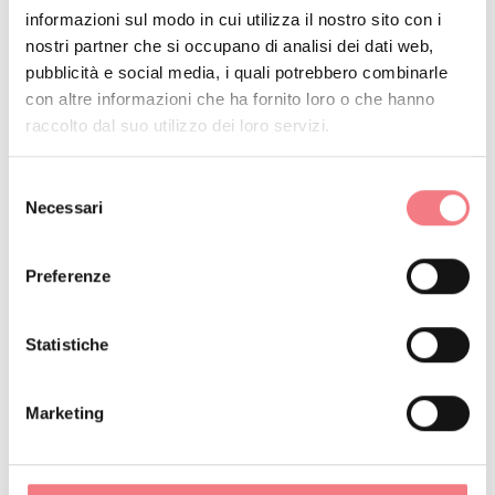
informazioni sul modo in cui utilizza il nostro sito con i
nostri partner che si occupano di analisi dei dati web,
pubblicità e social media, i quali potrebbero combinarle
con altre informazioni che ha fornito loro o che hanno
raccolto dal suo utilizzo dei loro servizi.
RICHIEDI INFORMAZIONI
Selezione
Necessari
del
consenso
Preferenze
RESTA IN CONTATTO
Statistiche
Iscriviti alla newsletter delle Dolomiti Bellunesi!
Marketing
Riceverai notizie, informazioni, itinerari, idee e
consigli per la tua vacanza in ogni stagione.