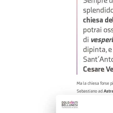
Sempre di
splendido 
chiesa de
potrai os
di
vesper
dipinta, e
Sant’Anto
Cesare Ve
Ma la chiesa forse p
Sebastiano ad
Astra
cappella dedicata al
piccola urna contie