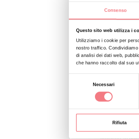
richiamando l’incid
Consenso
tuttavia non arrestò
Prosegui il tuo perc
Questo sito web utilizza i c
tesori d’arte un pre
Utilizziamo i cookie per perso
nostro traffico. Condividiamo 
il Bimbo tra san Tiz
di analisi dei dati web, pubbl
d’Alessandria e San
che hanno raccolto dal suo uti
Con la visita alla ch
Selezione
Panciera Besarel de
Necessari
del
consenso
un’immagine ideale d
Morte.
Rifiuta
Spingiti ora nella
ammirare la pala 