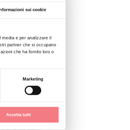
che
iera Besarel
Informazioni sui cookie
ieme agli altri
te della Madonna con
l media e per analizzare il
nostri partner che si occupano
anta Caterina
azioni che ha fornito loro o
to che Valentino
appresenta
Marketing
ll’Arte e della
Accetta tutti
na, potrai
 insieme alle più