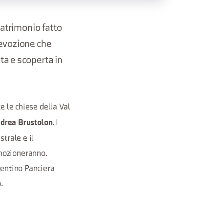
patrimonio fatto
 devozione che
ta e scoperta in
te le chiese della Val
. I
ndrea Brustolon
trale e il
mozioneranno.
lentino Panciera
.