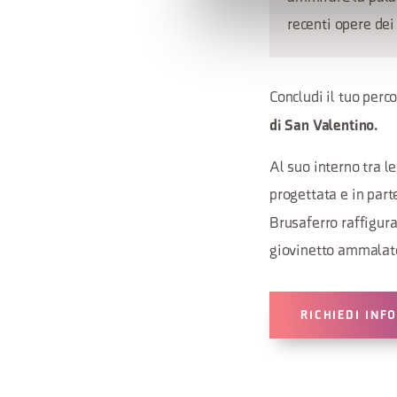
recenti opere dei 
Concludi il tuo perc
di San Valentino.
Al suo interno tra l
progettata e in par
Brusaferro raffigura
giovinetto ammalato
RICHIEDI INF