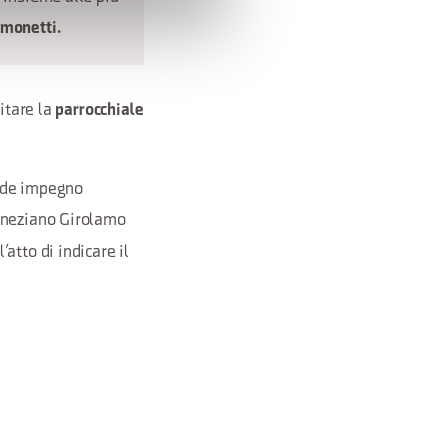
monetti.
sitare la
parrocchiale
ande impegno
eneziano Girolamo
atto di indicare il