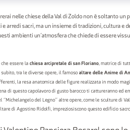
rerai nelle chiese della Val di Zoldo non è soltanto un 
ti e arredi sacri, ma un insieme di tradizioni, cultura e
esti ambienti un’atmosfera che chiede di essere vissu
 che essere la
, matrice di tut
chiesa arcipretale di san Floriano
 subito, tra le diverse opere, il famoso
altare delle Anime di A
fferenti, la resa anatomica delle figure realizzata in modo magis
na di questo capolavoro di gusto barocco ti cattureranno ed e
el “Michelangelo del Legno” altre opere, come le sculture di Va
altare di Agostino Ridolfi, impreziosiscono questo edificio sacro