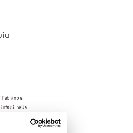
pio
i Fabiano e
infatti, nella
he recita“ Questa
ga avversa amputò”