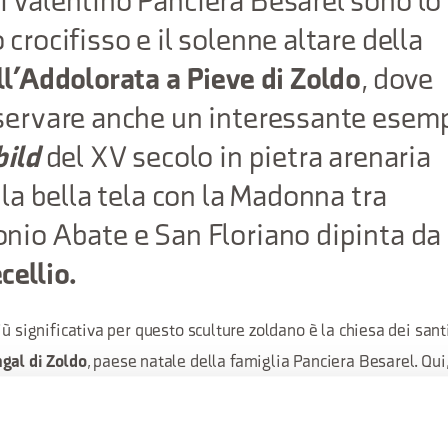
 Valentino Panciera Besarel sono lo
crocifisso e il solenne altare della
ll’Addolorata a Pieve di Zoldo
, dove
servare anche un interessante esem
bild
del XV secolo in pietra arenaria
 la bella tela con la Madonna tra
nio Abate e San Floriano dipinta da
cellio.
iù significativa per questo sculture zoldano è la chiesa dei sant
, paese natale della famiglia Panciera Besarel. Qui, 
gal di Zoldo
la B. V. del Caravaggio, è presente un angelo con un cartiglio c
ne quelle tue dita o Besarel che l’arte ammaestrò e che una se