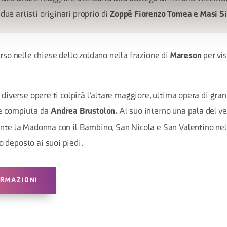
due artisti originari proprio di
Zoppè Fiorenzo Tomea e Masi Si
orso nelle chiese dello zoldano nella frazione di
per vi
Mareson
e diverse opere ti colpirà l’altare maggiore, ultima opera di gr
te compiuta da
Al suo interno una pala del v
Andrea Brustolon.
nte la Madonna con il Bambino, San Nicola e San Valentino nell’
 deposto ai suoi piedi.
ORMAZIONI