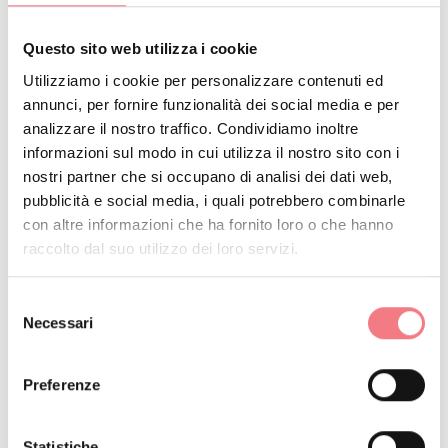
Museo Civico Archeologico
Collezioni pittoriche, arredi, ceramiche dei
Questo sito web utilizza i cookie
secoli XV-XIX. Pinacoteca e nuova sezione
archeologica
Utilizziamo i cookie per personalizzare contenuti ed
Scopri di più
annunci, per fornire funzionalità dei social media e per
analizzare il nostro traffico. Condividiamo inoltre
informazioni sul modo in cui utilizza il nostro sito con i
nostri partner che si occupano di analisi dei dati web,
Museo Vittorino Cazzetta
pubblicità e social media, i quali potrebbero combinarle
Museo Paleontologico, Archeologico e
con altre informazioni che ha fornito loro o che hanno
Storico
raccolto dal suo utilizzo dei loro servizi.
Scopri di più
Selezione
Necessari
del
consenso
Preferenze
RICHIEDI INFORMAZIONI
Statistiche