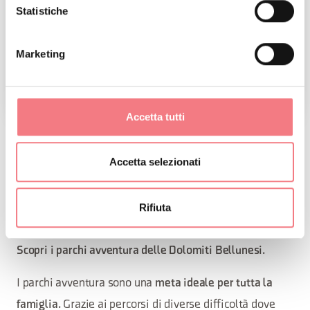
Statistiche
Marketing
Accetta tutti
PARCHI
Accetta selezionati
AVVENTURA
Rifiuta
Divertimento e adrenalina in una natura stupenda.
Scopri i parchi avventura delle Dolomiti Bellunesi.
I parchi avventura sono una
meta ideale per tutta la
famiglia.
Grazie ai percorsi di diverse difficoltà dove