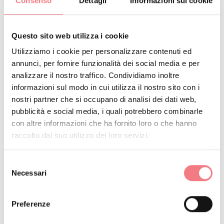
Consenso
Dettagli
Informazioni sui cookie
SCARICA FILE
Questo sito web utilizza i cookie
Utilizziamo i cookie per personalizzare contenuti ed
annunci, per fornire funzionalità dei social media e per
analizzare il nostro traffico. Condividiamo inoltre
RESTA IN CONTATTO
informazioni sul modo in cui utilizza il nostro sito con i
nostri partner che si occupano di analisi dei dati web,
Iscriviti alla newsletter delle Dolomiti Bellunesi!
pubblicità e social media, i quali potrebbero combinarle
Riceverai notizie, informazioni, itinerari, idee e
con altre informazioni che ha fornito loro o che hanno
raccolto dal suo utilizzo dei loro servizi.
consigli per la tua vacanza in ogni stagione.
Selezione
Necessari
ISCRIVITI ALLA NEWSLETTER
del
consenso
Preferenze