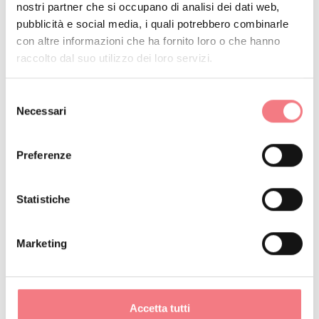
nostri partner che si occupano di analisi dei dati web,
“Brunetto” vi abitò stabilmente fino agli anni ’90.
pubblicità e social media, i quali potrebbero combinarle
con altre informazioni che ha fornito loro o che hanno
raccolto dal suo utilizzo dei loro servizi.
RICHIEDI INFORMAZIONI
Selezione
Necessari
del
consenso
Preferenze
RESTA IN CONTATTO
Iscriviti alla newsletter delle Dolomiti Bellunesi!
Statistiche
Riceverai notizie, informazioni, itinerari, idee e
Marketing
consigli per la tua vacanza in ogni stagione.
ISCRIVITI ALLA NEWSLETTER
Accetta tutti