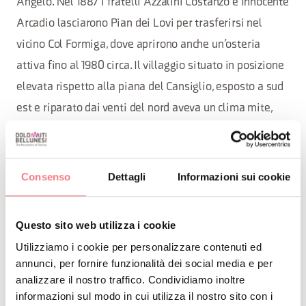
Angelo. Nel 1887 i fratelli Azzalini Costanzo e Innocente
Arcadio lasciarono Pian dei Lovi per trasferirsi nel
vicino Col Formiga, dove aprirono anche un’osteria
attiva fino al 1980 circa. Il villaggio situato in posizione
elevata rispetto alla piana del Cansiglio, esposto a sud
est e riparato dai venti del nord aveva un clima mite,
tanto da consentire la crescita di svariati ortaggi e di
alberi da frutto. Le prime due abitazioni dei fratelli
Matteo e Giovanni furono edificate con il tetto a due
Consenso
Dettagli
Informazioni sui cookie
spioventi, ricoperte l’una di “scandole” (assicelle di
abete sovrapposte) e l’altra di “stéle” (trucioli o scarti
Questo sito web utilizza i cookie
della lisciatura dei crivelli) fermate da stanghe poste
Utilizziamo i cookie per personalizzare contenuti ed
sopra di trasverso. Dal 1940 in seguito alle pressioni
annunci, per fornire funzionalità dei social media e per
dall’Amministrazione Forestale, fu abbandonato e
analizzare il nostro traffico. Condividiamo inoltre
informazioni sul modo in cui utilizza il nostro sito con i
ricostruito più a valle. Il Cimbro Gandin Bruno