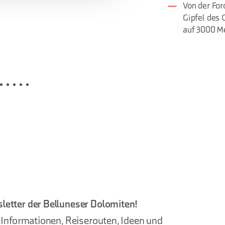
Von der For
Gipfel des C
auf 3000 Me
letter der Belluneser Dolomiten!
, Informationen, Reiserouten, Ideen und