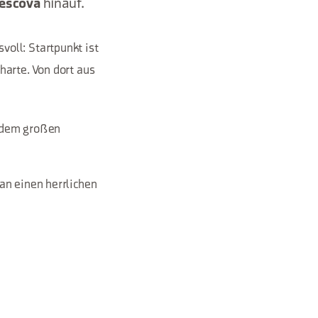
Vescovà
hinauf.
oll: Startpunkt ist
harte. Von dort aus
dem großen
an einen herrlichen