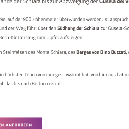
Wände der Schiara bis zur Abzweigung der
Gusela del 
cke, auf der 900 Höhenmeter überwunden werden, ist anspruchsv
i und der Weg führt über den
zur Gusela-Sc
Südhang der Schiara
erti-Klettersteig zum Gipfel aufsteigen.
n Steinfelsen des Monte Schiara, des
Berges von Dino Buzzati,
t in höchsten Tönen von ihm geschwärmt hat. Von hier aus hat m
al, das bis nach Belluno reicht.
EN ANFORDERN