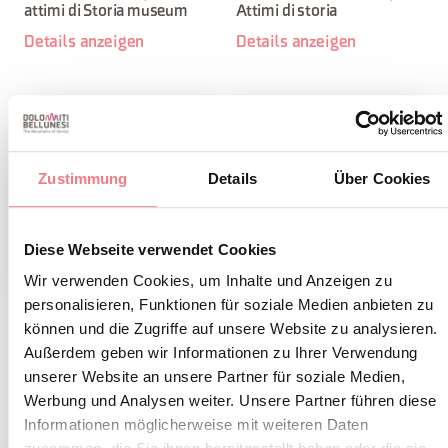
attimi di Storia museum
Attimi di storia
Details anzeigen
Details anzeigen
Zustimmung
Details
Über Cookies
Diese Webseite verwendet Cookies
Wir verwenden Cookies, um Inhalte und Anzeigen zu
personalisieren, Funktionen für soziale Medien anbieten zu
La vecchia chiesa arcipretale
La chiesa di San Tommaso e
können und die Zugriffe auf unsere Website zu analysieren.
di Longarone
il campanile
Außerdem geben wir Informationen zu Ihrer Verwendung
Details anzeigen
Details anzeigen
unserer Website an unsere Partner für soziale Medien,
Werbung und Analysen weiter. Unsere Partner führen diese
Informationen möglicherweise mit weiteren Daten