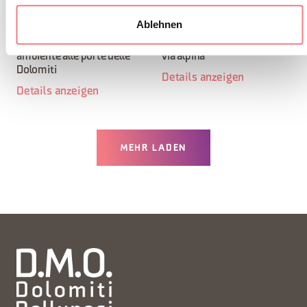
Ablehnen
Longarone storia cultura ed
Belluno. Forti e castelli sulla
ambiente alle porte delle
via alpina
Dolomiti
Details anzeigen
Details anzeigen
MEHR LADEN