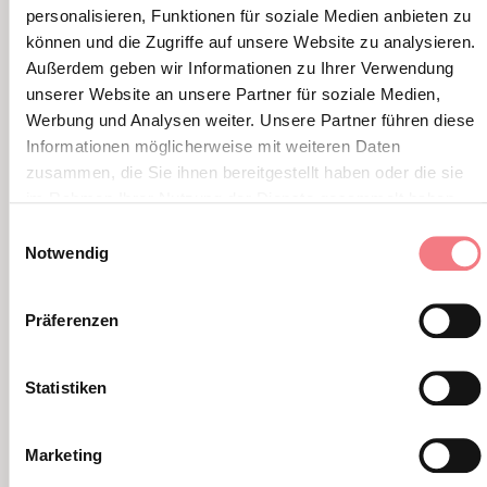
personalisieren, Funktionen für soziale Medien anbieten zu
können und die Zugriffe auf unsere Website zu analysieren.
Außerdem geben wir Informationen zu Ihrer Verwendung
unserer Website an unsere Partner für soziale Medien,
Werbung und Analysen weiter. Unsere Partner führen diese
Informationen möglicherweise mit weiteren Daten
zusammen, die Sie ihnen bereitgestellt haben oder die sie
im Rahmen Ihrer Nutzung der Dienste gesammelt haben.
FERRATA GIANNI AGLIO
FERRAT
Einwilligungsauswahl
Notwendig
Erklimmen Sie den Gipfel der
Der hö
Tofana di Mezzo und genießen Sie
Gruppe
das Spektakel der Ampezzaner
Dolom
Präferenzen
Dolomiten.
Statistiken
Marketing