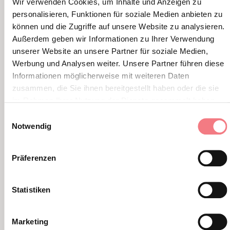
Wir verwenden Cookies, um Inhalte und Anzeigen zu
personalisieren, Funktionen für soziale Medien anbieten zu
können und die Zugriffe auf unsere Website zu analysieren.
Außerdem geben wir Informationen zu Ihrer Verwendung
unserer Website an unsere Partner für soziale Medien,
Werbung und Analysen weiter. Unsere Partner führen diese
Informationen möglicherweise mit weiteren Daten
zusammen, die Sie ihnen bereitgestellt haben oder die sie
im Rahmen Ihrer Nutzung der Dienste gesammelt haben.
Einwilligungsauswahl
FERRATA GIANNI AGLIO
FERRAT
Notwendig
Erklimmen Sie den Gipfel der
Der hö
Tofana di Mezzo und genießen Sie
Gruppe
Präferenzen
das Spektakel der Ampezzaner
Dolom
Dolomiten.
Statistiken
Marketing