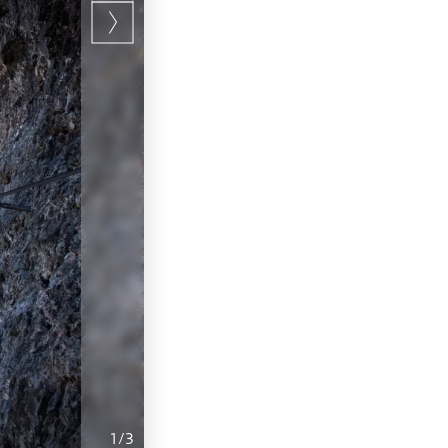
1
/
3