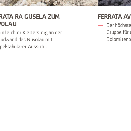
RATA RA GUSELA ZUM
FERRATA A
VOLAU
Der höchste
Gruppe für 
in leichter Klettersteig an der
Dolomiten
Südwand des Nuvolau mit
pektakulärer Aussicht.