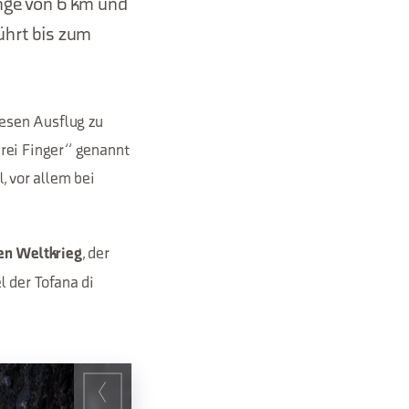
änge von 6 km und
ührt bis zum
esen Ausflug zu
Drei Finger“ genannt
, vor allem bei
, der
en Weltkrieg
l der Tofana di