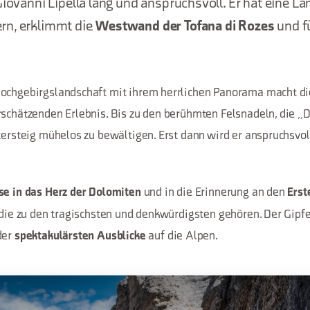
Giovanni Lipella lang und anspruchsvoll. Er hat eine L
rn, erklimmt die
Westwand der Tofana di Rozes
und f
ochgebirgslandschaft mit ihrem herrlichen Panorama macht di
rschätzenden Erlebnis. Bis zu den berühmten Felsnadeln, die „
tersteig mühelos zu bewältigen. Erst dann wird er anspruchsvoll
und in die Erinnerung an den
se in das Herz der Dolomiten
Erst
 die zu den tragischsten und denkwürdigsten gehören. Der Gipfe
der
auf die Alpen.
spektakulärsten Ausblicke