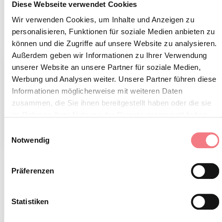
9. August 2026
9. August 2026
Diese Webseite verwendet Cookies
Galleria Rizzarda, Feltre
Dont, Val di Zoldo
Wir verwenden Cookies, um Inhalte und Anzeigen zu
Anzeigen
Anzeigen
personalisieren, Funktionen für soziale Medien anbieten zu
können und die Zugriffe auf unsere Website zu analysieren.
Außerdem geben wir Informationen zu Ihrer Verwendung
unserer Website an unsere Partner für soziale Medien,
Werbung und Analysen weiter. Unsere Partner führen diese
Informationen möglicherweise mit weiteren Daten
zusammen, die Sie ihnen bereitgestellt haben oder die sie
im Rahmen Ihrer Nutzung der Dienste gesammelt haben.
Einwilligungsauswahl
Notwendig
Mercatini dell'artigianato
Qualche dì a Fara de Mel
Präferenzen
9. August 2026
9. August 2026
Piazza Roma S.Stefano di
Campo sportivo - Pian del Toro,
Cadore, Santo Stefano di Cadore
Borgo Valbelluna
Statistiken
Anzeigen
Anzeigen