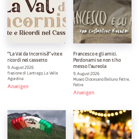
"La Val da Incornisà" vite e
Francesco e gli amici.
ricordi nel cassetto
Perdonami se non ti ho
messo l'aureola
9. August 2026
frazione di Lantrago, La Valle
9. August 2026
Agordina
Museo Diocesano Belluno Feltre,
Feltre
Anzeigen
Anzeigen