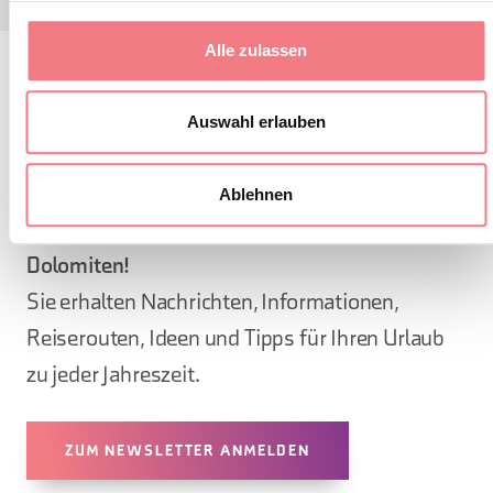
Alle zulassen
BLEIBEN SIE IN
Auswahl erlauben
KONTAKT
Ablehnen
Abonnieren Sie den Newsletter der Belluneser
Dolomiten!
Sie erhalten Nachrichten, Informationen,
Reiserouten, Ideen und Tipps für Ihren Urlaub
zu jeder Jahreszeit.
ZUM NEWSLETTER ANMELDEN