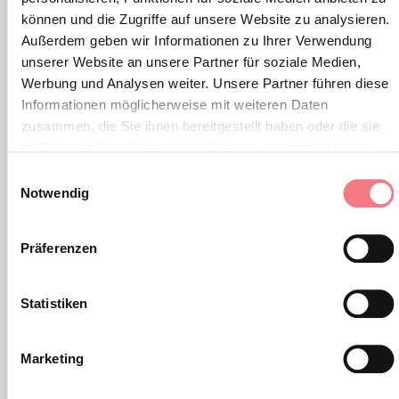
können und die Zugriffe auf unsere Website zu analysieren.
Außerdem geben wir Informationen zu Ihrer Verwendung
unserer Website an unsere Partner für soziale Medien,
Werbung und Analysen weiter. Unsere Partner führen diese
Informationen möglicherweise mit weiteren Daten
zusammen, die Sie ihnen bereitgestellt haben oder die sie
im Rahmen Ihrer Nutzung der Dienste gesammelt haben.
FERRATA GIANNI AGLIO
FERRAT
Einwilligungsauswahl
Erklimmen Sie den Gipfel der
Der hö
Notwendig
Tofana di Mezzo und genießen Sie
Gruppe
das Spektakel der Ampezzaner
Dolom
Präferenzen
Dolomiten.
Statistiken
Marketing