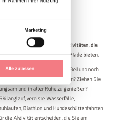
ie im Rahmen Ihrer Nutzung
EWELT
Marketing
en hier im Winter möglichen Aktivitäten, die
uno abseits der ausgetretenen Pfade bieten.
Alle zulassen
Aussicht auf die Dolomiten von Belluno noch
Sie nach Aufregung und Adrenalin? Ziehen Sie
 langsam und in aller Ruhe zu genießen?
kilanglauf, vereiste Wasserfälle,
huhlaufen, Biathlon und Hundeschlittenfahrten
ür die Aktivität entscheiden, die Sie am