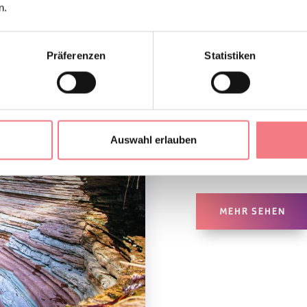
n.
Präferenzen
Statistiken
FRÜHJAH
Wege, Blumenwiesen, 
Auswahl erlauben
märchenhaften Bergen:
Erholungswochenende u
MEHR SEHEN