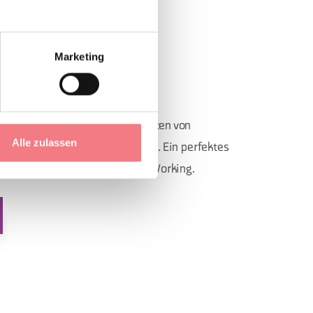
Marketing
R
Wälder und Wasserfälle inmitten von
Alle zulassen
 Die Natur wird wiedergeboren. Ein perfektes
nd ein idealer Ort für Smart Working.