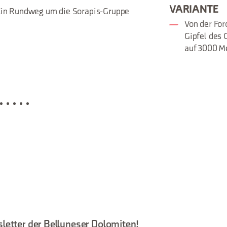
VARIANTE
in Rundweg um die Sorapis-Gruppe
Von der For
Gipfel des C
auf 3000 Me
letter der Belluneser Dolomiten!