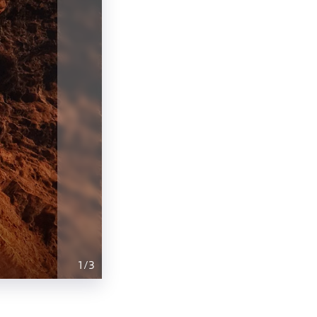
1
/
3