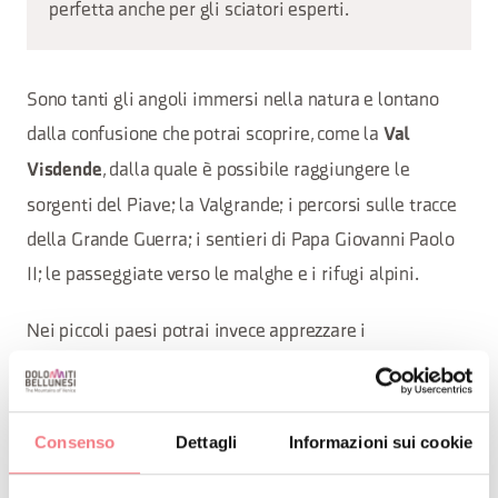
perfetta anche per gli sciatori esperti.
Sono tanti gli angoli immersi nella natura e lontano
dalla confusione che potrai scoprire, come la
Val
, dalla quale è possibile raggiungere le
Visdende
sorgenti del Piave; la Valgrande; i percorsi sulle tracce
della Grande Guerra; i sentieri di Papa Giovanni Paolo
II; le passeggiate verso le malghe e i rifugi alpini.
Nei piccoli paesi potrai invece apprezzare i
caratteristici esempi di architettura rurale, gustare la
cucina locale, godere dell’accoglienza semplice ma
calorosa delle strutture ricettive, riscoprire i ritmi lenti
Consenso
Dettagli
Informazioni sui cookie
legati alla natura e rivivere le antiche tradizioni, come i