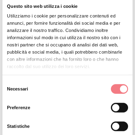
festeggiamenti per il Carnevale ladino.
Questo sito web utilizza i cookie
Utilizziamo i cookie per personalizzare contenuti ed
Maggiori informazioni
annunci, per fornire funzionalità dei social media e per
analizzare il nostro traffico. Condividiamo inoltre
informazioni sul modo in cui utilizza il nostro sito con i
nostri partner che si occupano di analisi dei dati web,
Curiosità e consigli
pubblicità e social media, i quali potrebbero combinarle
con altre informazioni che ha fornito loro o che hanno
Così descriveva Giosuè Carducci il
raccolto dal suo utilizzo dei loro servizi.
Comelico: “E di borgate sparso
nascoste tra i pini e gli abeti tutto il
Selezione
Necessari
verde Comelico”
del
consenso
Vuoi gustare a casa i formaggi della
Preferenze
Valcomelico? Adotta una mucca di
Costalta!
Statistiche
In Comelico Superiore il Carnevale è