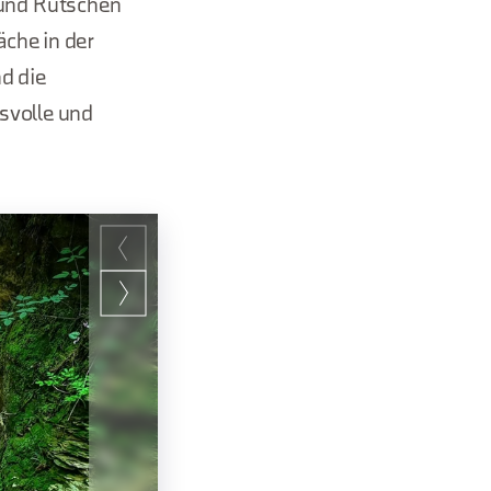
 und Rutschen
äche in der
d die
svolle und