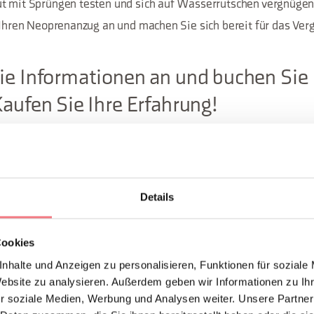
t mit Sprüngen testen und sich auf Wasserrutschen vergnügen
e Ihren Neoprenanzug an und machen Sie sich bereit für das Ver
ie Informationen an und buchen Sie 
Kaufen Sie Ihre Erfahrung!
Guide alpine Dolomiti Guides
Dolomiti Guides ist eine Gruppe von Bergführern, die in und außerhalb
Details
tätig sind.
Mehr erfahren
Cookies
nhalte und Anzeigen zu personalisieren, Funktionen für soziale
Website zu analysieren. Außerdem geben wir Informationen zu I
r soziale Medien, Werbung und Analysen weiter. Unsere Partner
Canyoning Borgo Valbelluna & Rafting Dolomiti