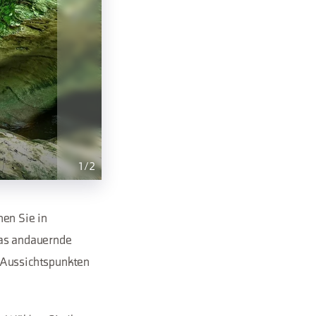
1
/
2
hen Sie in
das andauernde
 Aussichtspunkten