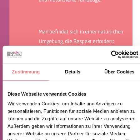
und motorisierte Fahrzeuge.
Man befindet sich in einer natürlichen
Umgebung, die Respekt erfordert:
VERBOT der Blumenpflückerei
(einzige
BADEN VERBOTEN
Zustimmung
Details
Über Cookies
Ausnahme für Personen, die mit
einem Neoprenanzug Canyoning
Diese Webseite verwendet Cookies
betreiben)
Wir verwenden Cookies, um Inhalte und Anzeigen zu
Kein Lärm
personalisieren, Funktionen für soziale Medien anbieten zu
Vergießen von Feuer verboten
können und die Zugriffe auf unsere Website zu analysieren.
Keinen Müll herumliegen lassen,
Außerdem geben wir Informationen zu Ihrer Verwendung
unserer Website an unsere Partner für soziale Medien,
sondern in die dafür vorgesehenen