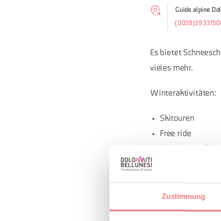
Guide alpine Dol
(0039)39 3315
Es bietet Schneesch
vieles mehr.
Winteraktivitäten:
Skitouren
Free ride
Skifahren auf der
Eisklettern
Schneeschuhe
Zustimmung
Sommeraktivitäten: