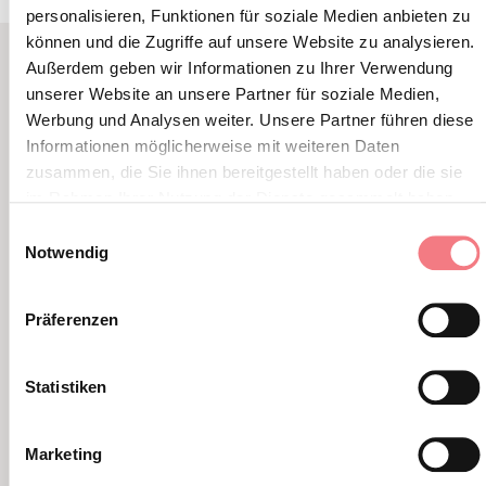
personalisieren, Funktionen für soziale Medien anbieten zu
können und die Zugriffe auf unsere Website zu analysieren.
Außerdem geben wir Informationen zu Ihrer Verwendung
unserer Website an unsere Partner für soziale Medien,
VERWANDTER INHALT
Werbung und Analysen weiter. Unsere Partner führen diese
SIE KÖNNEN AUCH
Informationen möglicherweise mit weiteren Daten
MÖGEN
zusammen, die Sie ihnen bereitgestellt haben oder die sie
im Rahmen Ihrer Nutzung der Dienste gesammelt haben.
Einwilligungsauswahl
Notwendig
Präferenzen
Statistiken
Marketing