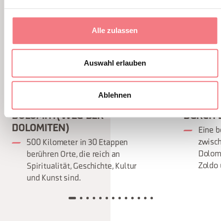
Alle zulassen
Auswahl erlauben
Ablehnen
DER CAMMINO DELLE
RUNDW
DOLOMITI (WEG DER
DURCH D
DOLOMITEN)
Eine 
zwisc
500 Kilometer in 30 Etappen
Dolomi
berühren Orte, die reich an
Zoldo
Spiritualität, Geschichte, Kultur
und Kunst sind.