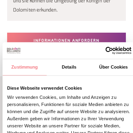
und sie können die Umgebung der Königin der
Dolomiten erkunden.
INFORMATIONEN ANFORDERN
Zustimmung
Details
Über Cookies
Diese Webseite verwendet Cookies
VERWANDTER INHALT
Wir verwenden Cookies, um Inhalte und Anzeigen zu
SIE KÖNNEN AUCH
personalisieren, Funktionen für soziale Medien anbieten zu
können und die Zugriffe auf unsere Website zu analysieren.
MÖGEN
Außerdem geben wir Informationen zu Ihrer Verwendung
unserer Website an unsere Partner für soziale Medien,
Werbung und Analysen weiter. Unsere Partner führen diese