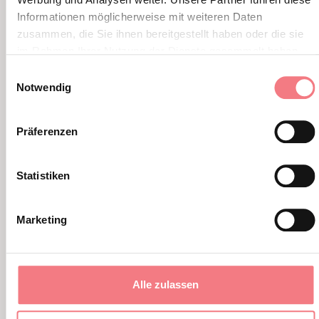
Informationen möglicherweise mit weiteren Daten
zusammen, die Sie ihnen bereitgestellt haben oder die sie
im Rahmen Ihrer Nutzung der Dienste gesammelt haben.
Einwilligungsauswahl
Notwendig
Präferenzen
Statistiken
Marketing
Alle zulassen
DER CAMMINO DELLE
DOLOMIT