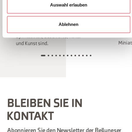
Auswahl erlauben
DOLOMITI (WEG DER
Lernen
DOLOMITEN)
der n
Dolom
500 Kilometer in 30 Etappen
Ablehnen
Weltn
berühren Orte, die reich an
Sie fi
Spiritualität, Geschichte, Kultur
Miniat
und Kunst sind.
BLEIBEN SIE IN
KONTAKT
Abonnieren Sie den Newsletter der Belluneser