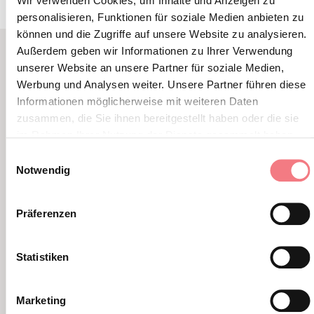
Wir verwenden Cookies, um Inhalte und Anzeigen zu
personalisieren, Funktionen für soziale Medien anbieten zu
können und die Zugriffe auf unsere Website zu analysieren.
Außerdem geben wir Informationen zu Ihrer Verwendung
unserer Website an unsere Partner für soziale Medien,
VERWANDTER INHALT
Werbung und Analysen weiter. Unsere Partner führen diese
SIE KÖNNEN AUCH
Informationen möglicherweise mit weiteren Daten
zusammen, die Sie ihnen bereitgestellt haben oder die sie
MÖGEN
im Rahmen Ihrer Nutzung der Dienste gesammelt haben.
Einwilligungsauswahl
Notwendig
Präferenzen
Statistiken
Marketing