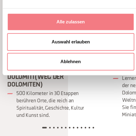
Alle zulassen
Auswahl erlauben
Ablehnen
DER CAMMINO DELLE
DOLOMIT
DOLOMITI (WEG DER
Lernen
DOLOMITEN)
der n
Dolom
500 Kilometer in 30 Etappen
Weltn
berühren Orte, die reich an
Sie fi
Spiritualität, Geschichte, Kultur
Miniat
und Kunst sind.