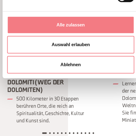
Alle zulassen
Auswahl erlauben
Ablehnen
DER CAMMINO DELLE
DOLOMIT
DOLOMITI (WEG DER
Lernen
DOLOMITEN)
der n
Dolom
500 Kilometer in 30 Etappen
Weltn
berühren Orte, die reich an
Sie fi
Spiritualität, Geschichte, Kultur
Miniat
und Kunst sind.