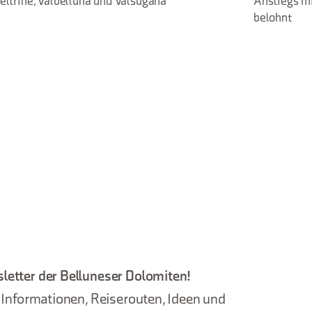
eltrine, Valbelluna und Valsugana
Anstiegs mi
belohnt
letter der Belluneser Dolomiten!
, Informationen, Reiserouten, Ideen und