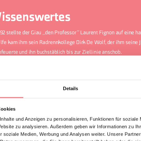
issenswertes
992 stellte der Giau „den Professor“ Laurent Fignon auf eine ha
ilfe kam ihm sein Radrennkollege Dirk De Wolf, der ihm seine Ja
nfeuerte und ihn buchstäblich bis zur Ziellinie anschob.
er Passo Giau war 2011 und 2021 die Cima Coppi (der höchste Pun
eim Anstieg von Selva di Cadore sind nicht weniger als 29 Kehr
urchschnittlichen Steigung von 9,1 % zu bewältigen.
Details
Cookies
nhalte und Anzeigen zu personalisieren, Funktionen für soziale
Website zu analysieren. Außerdem geben wir Informationen zu I
EN ANFORDERN
r soziale Medien, Werbung und Analysen weiter. Unsere Partner