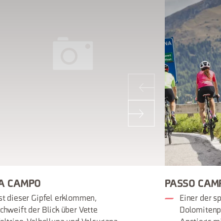
A CAMPO
PASSO CAM
st dieser Gipfel erklommen,
Einer der s
chweift der Blick über Vette
Dolomitenp