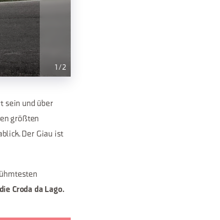
1
/
2
t sein und über
den größten
lick. Der Giau ist
erühmtesten
 die Croda da Lago.