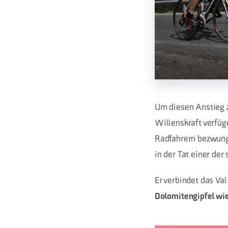
Um diesen Anstieg z
Willenskraft verfüg
Radfahrern bezwung
in der Tat einer de
Er verbindet das Va
Dolomitengipfel wie