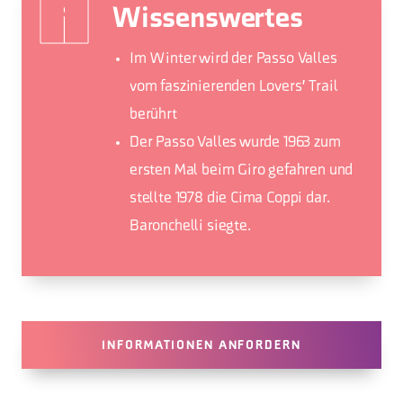
Wissenswertes
Im Winter wird der Passo Valles
vom faszinierenden Lovers' Trail
berührt
Der Passo Valles wurde 1963 zum
ersten Mal beim Giro gefahren und
stellte 1978 die Cima Coppi dar.
Baronchelli siegte.
INFORMATIONEN ANFORDERN