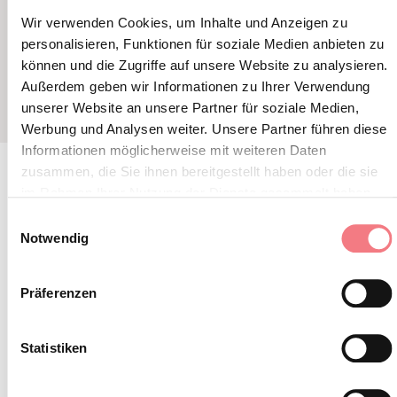
TERRAZZA RA VALLES
TERRAZ
Wir verwenden Cookies, um Inhalte und Anzeigen zu
personalisieren, Funktionen für soziale Medien anbieten zu
können und die Zugriffe auf unsere Website zu analysieren.
Außerdem geben wir Informationen zu Ihrer Verwendung
unserer Website an unsere Partner für soziale Medien,
Werbung und Analysen weiter. Unsere Partner führen diese
Informationen möglicherweise mit weiteren Daten
zusammen, die Sie ihnen bereitgestellt haben oder die sie
im Rahmen Ihrer Nutzung der Dienste gesammelt haben.
BLEIBEN SIE IN
Einwilligungsauswahl
Notwendig
KONTAKT
Präferenzen
Abonnieren Sie den Newsletter der Belluneser
Dolomiten!
Statistiken
Sie erhalten Nachrichten, Informationen,
Reiserouten, Ideen und Tipps für Ihren Urlaub