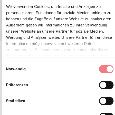
TERRAZZA RA VALLES
TERRAZ
Wir verwenden Cookies, um Inhalte und Anzeigen zu
personalisieren, Funktionen für soziale Medien anbieten zu
können und die Zugriffe auf unsere Website zu analysieren.
Außerdem geben wir Informationen zu Ihrer Verwendung
unserer Website an unsere Partner für soziale Medien,
Werbung und Analysen weiter. Unsere Partner führen diese
Informationen möglicherweise mit weiteren Daten
zusammen, die Sie ihnen bereitgestellt haben oder die sie
im Rahmen Ihrer Nutzung der Dienste gesammelt haben.
BLEIBEN SIE IN
Einwilligungsauswahl
Notwendig
KONTAKT
Präferenzen
Abonnieren Sie den Newsletter der Belluneser
Dolomiten!
Statistiken
Sie erhalten Nachrichten, Informationen,
Reiserouten, Ideen und Tipps für Ihren Urlaub